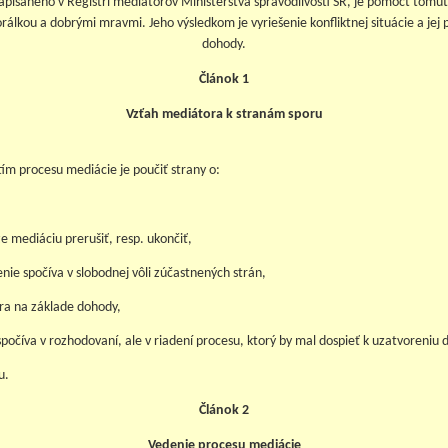
zapísaného v Registri mediátorov Ministerstva spravodlivosti SR, je pomôcť tomu
rálkou a dobrými mravmi. Jeho výsledkom je vyriešenie konfliktnej situácie a j
dohody.
Článok 1
Vzťah mediátora k stranám sporu
ím procesu mediácie je poučiť strany o:
e mediáciu prerušiť, resp. ukončiť,
šenie spočíva v slobodnej vôli zúčastnených strán,
ra na základe dohody,
počíva v rozhodovaní, ale v riadení procesu, ktorý by mal dospieť k uzatvoreniu 
u.
Článok 2
Vedenie procesu mediácie