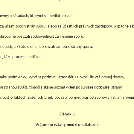
ovných zásadách, ktorými sa mediátor riadi:
za účasti oboch strán sporu, alebo za účasti ich právnych zástupcov, prípadne s 
obrovoľne prevzali zodpovednosť za riešenie sporu,
dohody, ak túto úlohu neprevzali samotné strany sporu,
dej fáze procesu mediácie,
naké podmienky, vytvára pozitívnu atmosféru a ovzdušie vzájomnej dôvery,
ou stranou zvlášť, tlmočí získané poznatky len po súhlase dotknutej strany,
ivosť o faktoch zistených pred, počas a po mediácii od sporových strán s výni
Článok 3
Vzájomné vzťahy medzi mediátormi