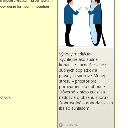
to procesu všetkými prostriedkami,
ej potvrdenie formou mimosúdnej
Výhody mediácie: •
Rýchlejšie ako súdne
konanie • Lacnejšie – bez
súdnych poplatkov a
právnych sporov • Menej
stresu – priestor pre
porozumenie a dohodu •
Dôverné – nikto cudzí sa
nedozvie o obsahu sporu •
dohody,
Dobrovoľné – dohoda vzniká
iba so súhlasom
19.05.2025