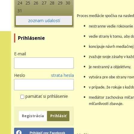
24
25
26
27
28
29
30
31
Proces mediácie spočíva na nasled
zoznam udalostí
nestranne vedie rokovanie 
vedie strany k tomu, aby d
Prihlásenie
koncipuje návrh mediačnej 
E-mail
zvažuje svoje zásahy v kaž
je nestranný a objektívny,
Heslo
strata hesla
vytvára pre obe strany rov
v prípade, že rokuje s každ
pamätať si prihlásenie
mediátor zachováva mlčanl
mlčanlivosti zbavuje.
Registrácia
Prihlásiť
Prihlásiť cez Facebook