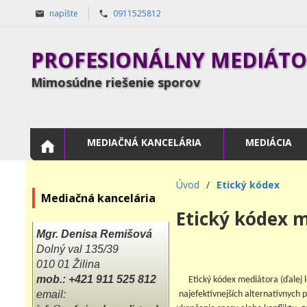
napíšte
0911525812
PROFESIONÁLNY MEDIÁTOR
Mimosúdne riešenie sporov
MEDIAČNÁ KANCELÁRIA
MEDIÁCIA
Úvod
/
Etický kódex
Mediačná kancelária
Etický kódex 
Mgr. Denisa Remišová
Dolný val 135/39
010 01 Žilina
mob.: +421 911 525 812
Etický kódex mediátora (ďalej 
email:
najefektívnejších alternatívnych 