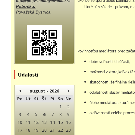
info@profesionalnymediator.sk
ukončenie sporu alebo konfliktu, 
Pobočka:
ktoré sú v súlade s právom, mo
Považská Bystrica
Povinnosťou mediátora pred začat
dobrovoľnosti ich účasti,
možnosti v ktorejkoľvek fáz
Udalosti
skutočnosti, že finálne rie
august - 2026
odplatnosti služby mediáto
Po
Ut
St
Št
Pi
So
Ne
úlohe mediátora, ktorá nes
1
2
o dôvernosti celého proces
3
4
5
6
7
8
9
10
11
12
13
14
15
16
17
18
19
20
21
22
23