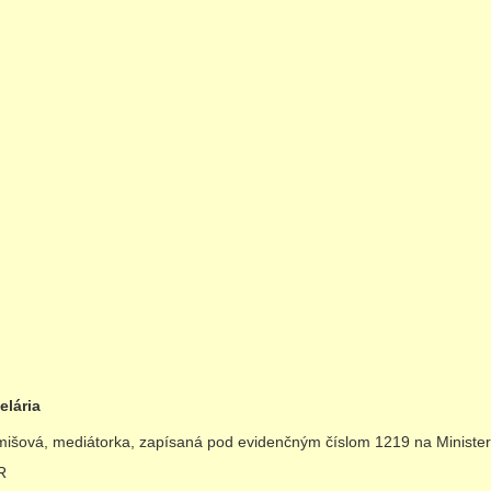
elária
išová, mediátorka, zapísaná pod evidenčným číslom 1219 na Minister
R