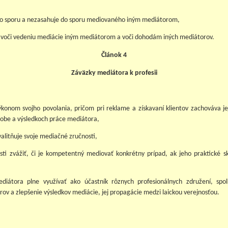
o sporu a nezasahuje do sporu mediovaného iným mediátorom,
ku voči vedeniu mediácie iným mediátorom a voči dohodám iných mediátorov.
Článok 4
Záväzky mediátora k profesii
ýkonom svojho povolania, pričom pri reklame a získavaní klientov zachováva j
sobe a výsledkoch práce mediátora,
valitňuje svoje mediačné zručnosti,
osti zvážiť, či je kompetentný mediovať konkrétny prípad, ak jeho praktické sk
diátora plne využívať ako účastník rôznych profesionálnych združení, sp
rov a zlepšenie výsledkov mediácie, jej propagácie medzi laickou verejnosťou.