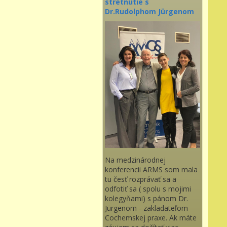
stretnutie s
Dr.Rudolphom Jürgenom
Na medzinárodnej
konferencii ARMS som mala
tu česť rozprávať sa a
odfotiť sa ( spolu s mojimi
kolegyňami) s pánom Dr.
Jürgenom - zakladateľom
Cochemskej praxe. Ak máte