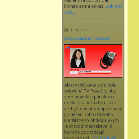
záujem sa dočítať viac
kliknite sa na odkaz.
Zobraziť
viac...
15.05.2023
Ako zvádnuť rozvod?
Ako mediátorka som bola
oslovená TV Považie, aby
som povedala pár slov o
mediácii a tiež o tom, ako
vie byť mediátor nápomocný
pri riešení tohto ťažkého
konfliktného obdobia akým
je rozvod manželstva, z
ktorého pochádzajú
maloleté deti.
Zobraziť viac...