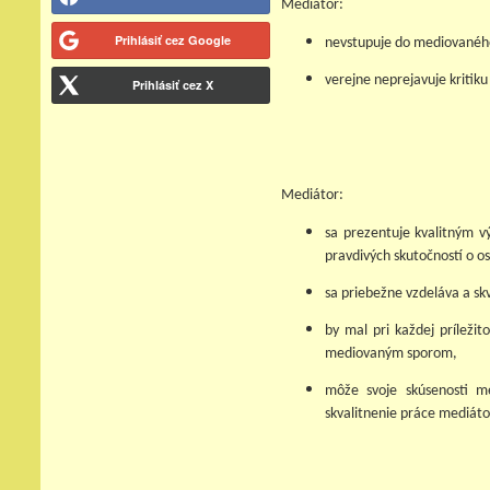
Mediátor:
Prihlásiť cez Google
nevstupuje do mediovanéh
verejne neprejavuje kriti
Prihlásiť cez X
Mediátor:
sa prezentuje kvalitným v
pravdivých skutočností o o
sa priebežne vzdeláva a sk
by mal pri každej príležit
mediovaným sporom,
môže svoje skúsenosti me
skvalitnenie práce mediáto