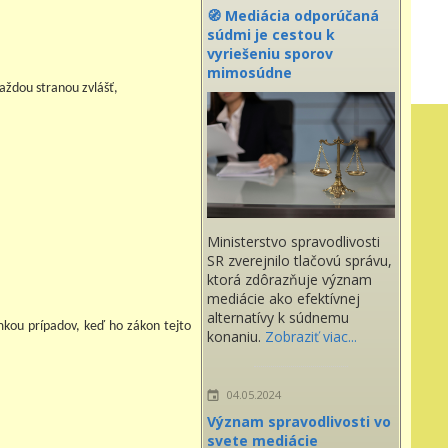
🧭 Mediácia odporúčaná
súdmi je cestou k
vyriešeniu sporov
mimosúdne
každou stranou zvlášť,
Ministerstvo spravodlivosti
SR zverejnilo tlačovú správu,
ktorá zdôrazňuje význam
mediácie ako efektívnej
alternatívy k súdnemu
mkou prípadov, keď ho zákon tejto
konaniu.
Zobraziť viac...
04.05.2024
Význam spravodlivosti vo
svete mediácie