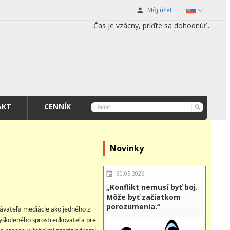
Môj účet
Čas je vzácny, príďte sa dohodnúť...
AKT
CENNÍK
Novinky
30.05.2026
„Konflikt nemusí byť boj.
Môže byť začiatkom
porozumenia.“
návateľa mediácie ako jedného z
 vyškoleného sprostredkovateľa pre