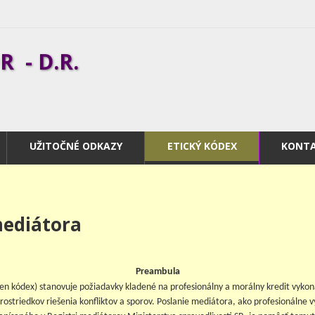
 - D.R.
UŽITOČNÉ ODKAZY
ETICKÝ KÓDEX
KONT
mediátora
Preambula
len kódex) stanovuje požiadavky kladené na profesionálny a morálny kredit vyko
prostriedkov riešenia konfliktov a sporov. Poslanie mediátora, ako profesionálne