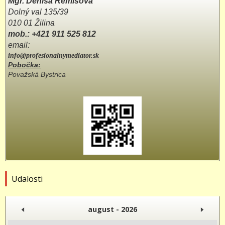
Mgr. Denisa Remišová
Dolný val 135/39
010 01 Žilina
mob.: +421 911 525 812
email:
info@profesionalnymediator.sk
Pobočka:
Považská Bystrica
Udalosti
august - 2026