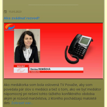
15.05.2023
Ako zvádnuť rozvod?
Ako mediátorka som bola oslovená TV Považie, aby som
povedala pár slov o mediácii a tiež o tom, ako vie byť mediátor
nápomocný pri riešení tohto ťažkého konfliktného obdobia
akým je rozvod manželstva, z ktorého pochádzajú maloleté
deti.
Zobraziť viac...