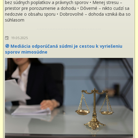
bez súdnych poplatkov a právnych sporov • Menej stresu –
priestor pre porozumenie a dohodu • Dôverné – nikto cudzí sa
nedozvie o obsahu sporu • Dobrovoľné – dohoda vzniká iba so
súhlasom
19.05.2025
🧭 Mediácia odporúčaná súdmi je cestou k vyriešeniu
sporov mimosúdne