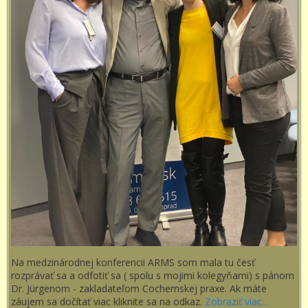
Na medzinárodnej konferencii ARMS som mala tu česť
rozprávať sa a odfotiť sa ( spolu s mojimi kolegyňami) s pánom
Dr. Jürgenom - zakladateľom Cochemskej praxe. Ak máte
záujem sa dočítať viac kliknite sa na odkaz.
Zobraziť viac...